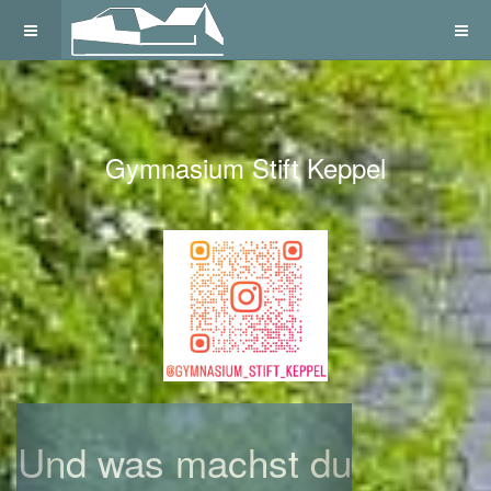
Gymnasium Stift Keppel
Previous
Next
Und was machst du