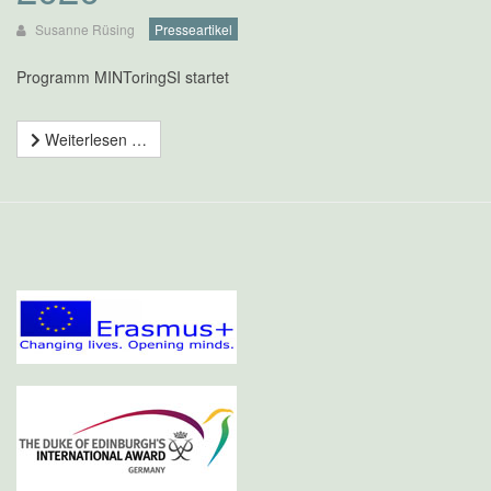
Susanne Rüsing
Presseartikel
Programm MINToringSI startet
Weiterlesen …