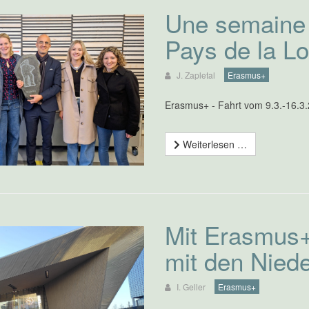
Une semaine 
Pays de la Loi
J. Zapletal
Erasmus+
Erasmus+ - Fahrt vom 9.3.-16.3
Weiterlesen …
Mit Erasmus+
mit den Nied
I. Geller
Erasmus+