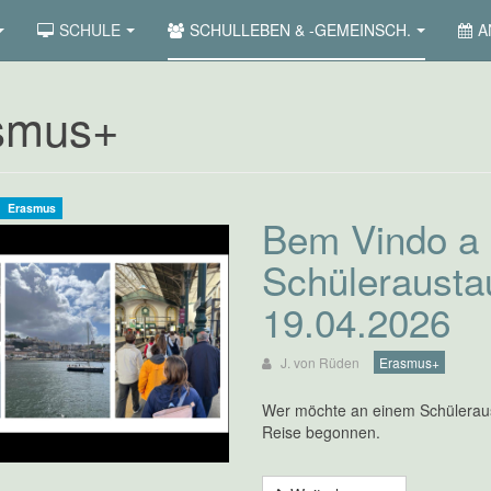
SCHULE
SCHULLEBEN & -GEMEINSCH.
A
smus+
Erasmus
Bem Vindo a 
Schüleraustau
19.04.2026
J. von Rüden
Erasmus+
Wer möchte an einem Schüleraust
Reise begonnen.