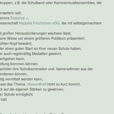
e Gruppen, z.B. die Schulband oder Kammermusikensembles, die
rweitern soll,
gramms
Erasmus +
,
nossenschaft
Keppels Früchtchen eSG
, die mit selbstgemachtem
und großen Herausforderungen wachsen lässt,
tsame Weise vor einem größeren Publikum präsentiert,
kühlen Kopf bewahrt,
üler einen guten Start an ihrer neuen Schule haben,
ber auch regelmäßig Medaillen gewinnt,
 nachgehen kann,
 Geltung kommen können,
 -schüler ihre Schulkameraden und -kameradinnen aus der
uverdienen können,
stig vermittelt werden kann,
, dass das Thema
„Gesundheit“
nicht zu kurz kommt,
lick auf die eigenen Stärken zu gewinnen,
der Schule ermöglicht,
 hat!