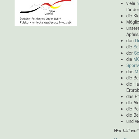
viele
m
für de
die Kl
Mögli
unsere
Apfels
den
D
die
Sc
der
Sc
die
M
Sport
das
M
die Be
die Ha
Erprob
das Pr
die Ai
die Po
die Be
und vi
Wer hilft wei