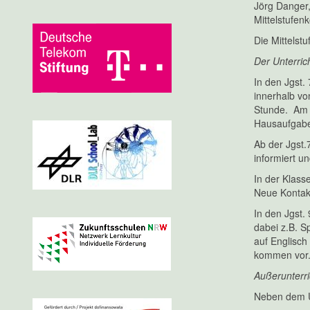
Jörg Danger
Mittelstufen
Die Mittelst
Der Unterric
In den Jgst.
innerhalb vo
Stunde. Am S
Hausaufgaben
Ab der Jgst.
informiert u
In der Klass
Neue Kontakt
In den Jgst.
dabei z.B. S
auf Englisch
kommen vor
Außerunterri
Neben dem Un