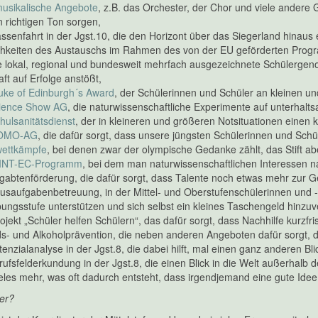
usikalische Angebote
, z.B. das Orchester, der Chor und viele ander
n richtigen Ton sorgen,
assenfahrt in der Jgst.10, die den Horizont über das Siegerland hinaus e
chkeiten des Austauschs im Rahmen des von der EU geförderten Pro
 lokal, regional und bundesweit mehrfach ausgezeichnete Schülerge
aft auf Erfolge anstößt,
uke of Edinburgh´s Award
, der Schülerinnen und Schüler an kleinen 
ience Show AG
, die naturwissenschaftliche Experimente auf unterhal
hulsanitätsdienst
, der in kleineren und größeren Notsituationen einen 
OMO-AG
, die dafür sorgt, dass unsere jüngsten Schülerinnen und Sch
wettkämpfe
, bei denen zwar der olympische Gedanke zählt, das Stift a
INT-EC-Programm
, bei dem man naturwissenschaftlichen Interessen
gabtenförderung, die dafür sorgt, dass Talente noch etwas mehr zur
usaufgabenbetreuung, in der Mittel- und Oberstufenschülerinnen und
ungsstufe unterstützen und sich selbst ein kleines Taschengeld hinz
ojekt „Schüler helfen Schülern“, das dafür sorgt, dass Nachhilfe kurzfri
ds- und Alkoholprävention, die neben anderen Angeboten dafür sorgt
tenzialanalyse in der Jgst.8, die dabei hilft, mal einen ganz anderen B
rufsfelderkundung in der Jgst.8, die einen Blick in die Welt außerhalb 
eles mehr, was oft dadurch entsteht, dass irgendjemand eine gute Idee
ter?