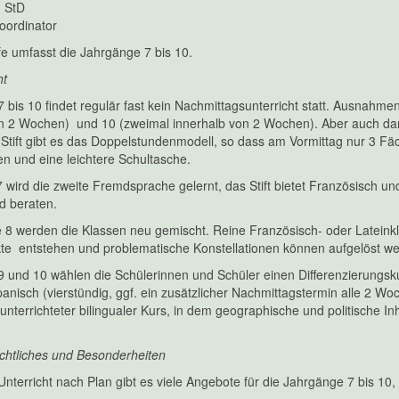
, StD
koordinator
ufe umfasst die Jahrgänge 7 bis 10.
ht
 7 bis 10 findet regulär fast kein Nachmittagsunterricht statt. Ausnahm
n 2 Wochen) und 10 (zweimal innerhalb von 2 Wochen). Aber auch dan
tift gibt es das Doppelstundenmodell, so dass am Vormittag nur 3 Fäc
 und eine leichtere Schultasche.
7 wird die zweite Fremdsprache gelernt, das Stift bietet Französisch 
nd beraten.
e 8 werden die Klassen neu gemischt. Reine Französisch- oder Latein
e entstehen und problematische Konstellationen können aufgelöst werde
 9 und 10 wählen die Schülerinnen und Schüler einen Differenzierung
panisch (vierstündig, ggf. ein zusätzlicher Nachmittagstermin alle 2 Woc
 unterrichteter bilingualer Kurs, in dem geographische und politische 
.
chtliches und Besonderheiten
terricht nach Plan gibt es viele Angebote für die Jahrgänge 7 bis 10,