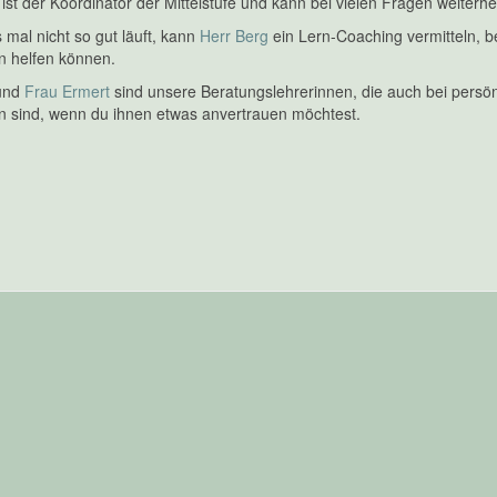
ist der Koordinator der Mittelstufe und kann bei vielen Fragen weiterh
mal nicht so gut läuft, kann
Herr Berg
ein Lern-Coaching vermitteln, b
n helfen können.
und
Frau Ermert
sind unsere Beratungslehrerinnen, die auch bei persö
n sind, wenn du ihnen etwas anvertrauen möchtest.
5