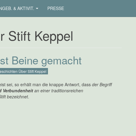
NGEB. & AKTIVIT.
PRESSE
 Stift Keppel
ist Beine gemacht
eschichten Über Stift Keppel
eist sei, so erhält man die knappe Antwort, dass
der Begriff
d Verbundenheit
an einer traditionsreichen
tift bezeichnet
.