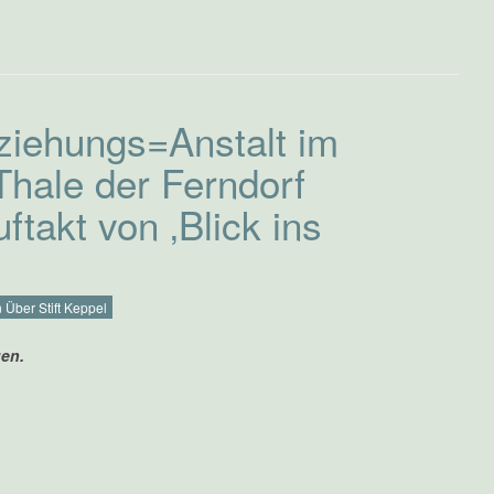
rziehungs=Anstalt im
Thale der Ferndorf
uftakt von ‚Blick ins
 Über Stift Keppel
gen.