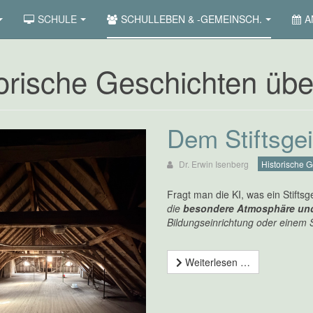
SCHULE
SCHULLEBEN & -GEMEINSCH.
A
orische Geschichten über
Dem Stiftsge
Dr. Erwin Isenberg
Historische G
Fragt man die KI, was ein Stiftsg
die
besondere Atmosphäre un
Bildungseinrichtung oder einem S
Weiterlesen …