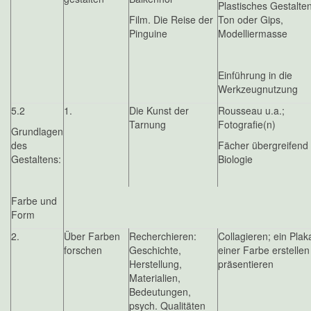
Plastisches Gestalten
Film. Die Reise der
Ton oder Gips,
Pinguine
Modelliermasse
Einführung in die
Werkzeugnutzung
5.2
1.
Die Kunst der
Rousseau u.a.;
Tarnung
Fotografie(n)
Grundlagen
des
Fächer übergreifend 
Gestaltens:
Biologie
Farbe und
Form
2.
Über Farben
Recherchieren:
Collagieren; ein Plak
forschen
Geschichte,
einer Farbe erstelle
Herstellung,
präsentieren
Materialien,
Bedeutungen,
psych. Qualitäten