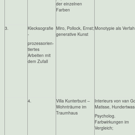
der einzelnen
Farben
3.
Klecksografie
Miro, Pollock, Ernst;
Monotypie als Verfah
-
generative Kunst
prozessorien-
tiertes
Arbeiten mit
dem Zufall
4.
Villa Kunterbunt –
Interieurs von van G
Wohnträume im
Matisse, Hundertwas
Traumhaus
Psycholog.
Farbwirkungen im
Vergleich;