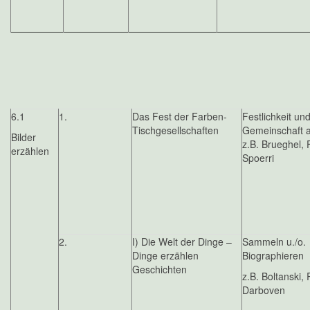
6.1
1.
Das Fest der Farben-
Festlichkeit un
Tischgesellschaften
Gemeinschaft 
Bilder
z.B. Brueghel, F
erzählen
Spoerri
2.
I) Die Welt der Dinge –
Sammeln u./o.
Dinge erzählen
Biographieren
Geschichten
z.B. Boltanski,
Darboven