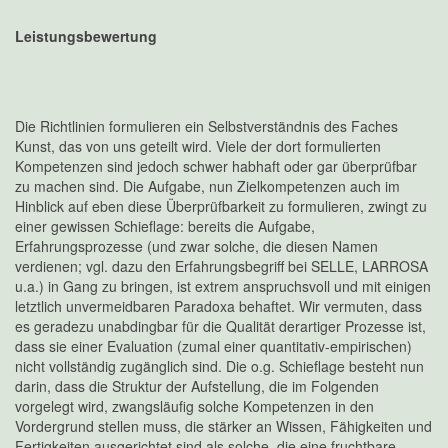
Leistungsbewertung
Die Richtlinien formulieren ein Selbstverständnis des Faches
Kunst, das von uns geteilt wird. Viele der dort formulierten
Kompetenzen sind jedoch schwer habhaft oder gar überprüfbar
zu machen sind. Die Aufgabe, nun Zielkompetenzen auch im
Hinblick auf eben diese Überprüfbarkeit zu formulieren, zwingt zu
einer gewissen Schieflage: bereits die Aufgabe,
Erfahrungsprozesse (und zwar solche, die diesen Namen
verdienen; vgl. dazu den Erfahrungsbegriff bei SELLE, LARROSA
u.a.) in Gang zu bringen, ist extrem anspruchsvoll und mit einigen
letztlich unvermeidbaren Paradoxa behaftet. Wir vermuten, dass
es geradezu unabdingbar für die Qualität derartiger Prozesse ist,
dass sie einer Evaluation (zumal einer quantitativ-empirischen)
nicht vollständig zugänglich sind. Die o.g. Schieflage besteht nun
darin, dass die Struktur der Aufstellung, die im Folgenden
vorgelegt wird, zwangsläufig solche Kompetenzen in den
Vordergrund stellen muss, die stärker an Wissen, Fähigkeiten und
Fertigkeiten ausgerichtet sind als solche, die eine fruchtbare