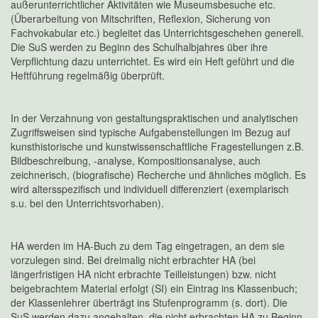
außerunterrichtlicher Aktivitäten wie Museumsbesuche etc.
(Überarbeitung von Mitschriften, Reflexion, Sicherung von
Fachvokabular etc.) begleitet das Unterrichtsgeschehen generell.
Die SuS werden zu Beginn des Schulhalbjahres über ihre
Verpflichtung dazu unterrichtet. Es wird ein Heft geführt und die
Heftführung regelmäßig überprüft.
In der Verzahnung von gestaltungspraktischen und analytischen
Zugriffsweisen sind typische Aufgabenstellungen im Bezug auf
kunsthistorische und kunstwissenschaftliche Fragestellungen z.B.
Bildbeschreibung, -analyse, Kompositionsanalyse, auch
zeichnerisch, (biografische) Recherche und ähnliches möglich. Es
wird altersspezifisch und individuell differenziert (exemplarisch
s.u. bei den Unterrichtsvorhaben).
HA werden im HA-Buch zu dem Tag eingetragen, an dem sie
vorzulegen sind. Bei dreimalig nicht erbrachter HA (bei
längerfristigen HA nicht erbrachte Teilleistungen) bzw. nicht
beigebrachtem Material erfolgt (SI) ein Eintrag ins Klassenbuch;
der Klassenlehrer überträgt ins Stufenprogramm (s. dort). Die
SuS werden dazu angehalten, die nicht erbrachten HA zu Beginn