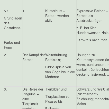
5.1
1.
Kunterbunt –
Expressive Farben –
Farben werden
Farben als
Grundlagen
aktiv
Ausdrucksträger
des
Gestaltens:
z. B. bei Klee,
Hundertwasser, Nold
Farbkreis nach Itten
Farbe und
Form
2.
Der Kampf der
Weiterführung
Übungen zu
Farben
Farbkreis;
Kontrastsystemen (ka
warm, bunt-unbunt, h
Bildbeispiele von
dunkel, trüb-leuchten
van Gogh bis in die
deckend-lasierend, 
Moderne
3.
Die Reise der
Tierbilder und
Schwarz und Weiß al
Pinguine –
„Nichtfarben“?!
Tierplastiken von
eine
Zeichnung; monoch
Picasso bis
Tierplastik
Malen
gestalten
Balkenhol