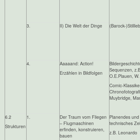
3.
II) Die Welt der Dinge
(Barock-)Stillle
4.
Aaaaand: Action!
Bildergeschich
Sequenzen, z.B
Erzählen in Bildfolgen
O.E.Plauen, W.
Comic-Klassike
Chronofotografi
Muybridge, Mar
6.2
1.
Der Traum vom Fliegen
Planendes und
– Flugmaschinen
technisches Ze
Strukturen
erfinden, konstruieren,
z.B. Leonardo
bauen