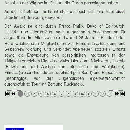
Nacht an der Wigrow im Zelt um die Ohren geschlagen haben.
An die Teilnehmer: Ihr könnt stolz auf euch sein und habt diese
„Hürde“ mit Bravour gemeistert!
Der Award ist eine durch Prince Philip, Duke of Edinburgh,
initiierte und international hoch angesehene Auszeichnung für
Jugendliche im Alter zwischen 14 und 25 Jahren. Er bietet den
Heranwachsenden Möglichkeiten zur Persönlichkeitsbildung und
Selbstverwirklichung und verbindet Abenteuer, sozialen Einsatz
sowie die Entwicklung von persönlichen Interessen in den
Tätigkeitsbereichen Dienst (sozialer Dienst am Nächsten), Talente
(Entwicklung und Ausbau von Interessen und Fähigkeiten),
Fitness (Gesundheit durch regelmäßigen Sport) und Expeditionen
(mehrtägige, von den Jugendlichen eigenverantwortlich
durchgeführte Tour mit Zelt und Rucksack).
1
2
3
4
5
6
7
8
9
10
11
12
13
14