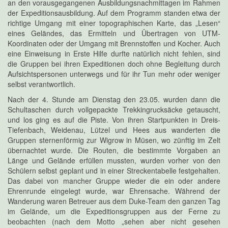
an den vorausgegangenen Ausbildungsnachmittagen im Rahmen
der Expeditionsausbildung. Auf dem Programm standen etwa der
richtige Umgang mit einer topographischen Karte, das „Lesen“
eines Geländes, das Ermitteln und Übertragen von UTM-
Koordinaten oder der Umgang mit Brennstoffen und Kocher. Auch
eine Einweisung in Erste Hilfe durfte natürlich nicht fehlen, sind
die Gruppen bei ihren Expeditionen doch ohne Begleitung durch
Aufsichtspersonen unterwegs und für ihr Tun mehr oder weniger
selbst verantwortlich.
Nach der 4. Stunde am Dienstag den 23.05. wurden dann die
Schultaschen durch vollgepackte Trekkingrucksäcke getauscht,
und los ging es auf die Piste. Von ihren Startpunkten in Dreis-
Tiefenbach, Weidenau, Lützel und Hees aus wanderten die
Gruppen sternenförmig zur Wigrow in Müsen, wo zünftig im Zelt
übernachtet wurde. Die Routen, die bestimmte Vorgaben an
Länge und Gelände erfüllen mussten, wurden vorher von den
Schülern selbst geplant und in einer Streckentabelle festgehalten.
Das dabei von mancher Gruppe wieder die ein oder andere
Ehrenrunde eingelegt wurde, war Ehrensache. Während der
Wanderung waren Betreuer aus dem Duke-Team den ganzen Tag
im Gelände, um die Expeditionsgruppen aus der Ferne zu
beobachten (nach dem Motto „sehen aber nicht gesehen