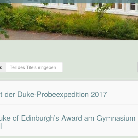
Teil
des
Titels
eingeben
ht der Duke-Probeexpedition 2017
uke of Edinburgh’s Award am Gymnasium S
l