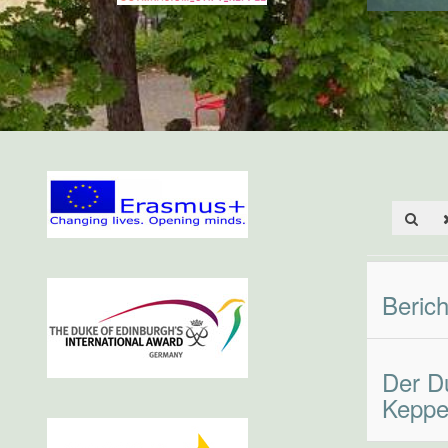
Beric
Der D
Keppe