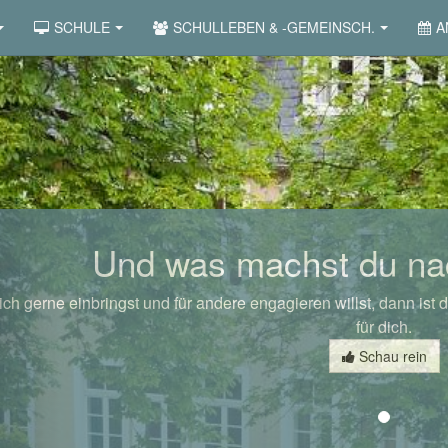
SCHULE
SCHULLEBEN & -GEMEINSCH.
A
revious
Und was machst du na
ch gerne einbringst und für andere engagieren willst, dann ist d
für dich.
Schau rein