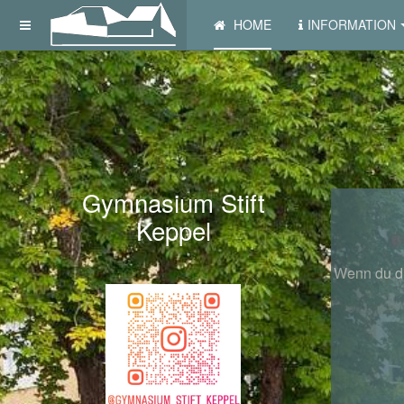
HOME
INFORMATION
Gymnasium Stift
P
Keppel
Wenn du di