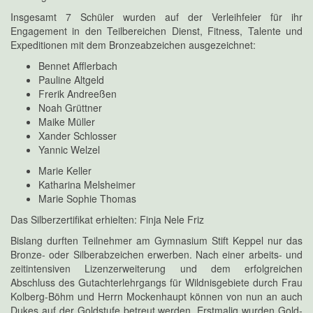
Insgesamt 7 Schüler wurden auf der Verleihfeier für ihr
Engagement in den Teilbereichen Dienst, Fitness, Talente und
Expeditionen mit dem Bronzeabzeichen ausgezeichnet:
Bennet Afflerbach
Pauline Altgeld
Frerik Andreeßen
Noah Grüttner
Maike Müller
Xander Schlosser
Yannic Welzel
Marie Keller
Katharina Melsheimer
Marie Sophie Thomas
Das Silberzertifikat erhielten: Finja Nele Friz
Bislang durften Teilnehmer am Gymnasium Stift Keppel nur das
Bronze- oder Silberabzeichen erwerben. Nach einer arbeits- und
zeitintensiven Lizenzerweiterung und dem erfolgreichen
Abschluss des Gutachterlehrgangs für Wildnisgebiete durch Frau
Kolberg-Böhm und Herrn Mockenhaupt können von nun an auch
Dukes auf der Goldstufe betreut werden. Erstmalig wurden Gold-