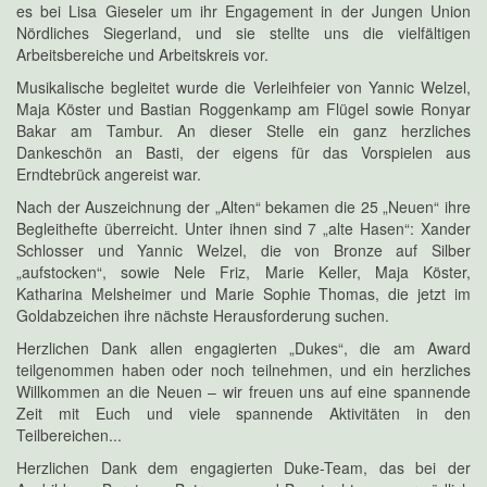
es bei Lisa Gieseler um ihr Engagement in der Jungen Union
Nördliches Siegerland, und sie stellte uns die vielfältigen
Arbeitsbereiche und Arbeitskreis vor.
Musikalische begleitet wurde die Verleihfeier von Yannic Welzel,
Maja Köster und Bastian Roggenkamp am Flügel sowie Ronyar
Bakar am Tambur. An dieser Stelle ein ganz herzliches
Dankeschön an Basti, der eigens für das Vorspielen aus
Erndtebrück angereist war.
Nach der Auszeichnung der „Alten“ bekamen die 25 „Neuen“ ihre
Begleithefte überreicht. Unter ihnen sind 7 „alte Hasen“: Xander
Schlosser und Yannic Welzel, die von Bronze auf Silber
„aufstocken“, sowie Nele Friz, Marie Keller, Maja Köster,
Katharina Melsheimer und Marie Sophie Thomas, die jetzt im
Goldabzeichen ihre nächste Herausforderung suchen.
Herzlichen Dank allen engagierten „Dukes“, die am Award
teilgenommen haben oder noch teilnehmen, und ein herzliches
Willkommen an die Neuen – wir freuen uns auf eine spannende
Zeit mit Euch und viele spannende Aktivitäten in den
Teilbereichen...
Herzlichen Dank dem engagierten Duke-Team, das bei der