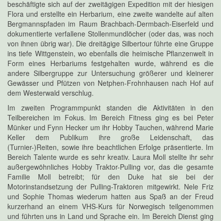
beschäftigte sich auf der zweitägigen Expedition mit der hiesigen
Flora und erstellte ein Herbarium, eine zweite wandelte auf alten
Bergmannspfaden im Raum Brachbach-Dermbach-Eiserfeld und
dokumentierte verfallene Stollenmundlöcher (oder das, was noch
von ihnen übrig war). Die dreitägige Silbertour führte eine Gruppe
ins tiefe Wittgenstein, wo ebenfalls die heimische Pflanzenwelt in
Form eines Herbariums festgehalten wurde, während es die
andere Silbergruppe zur Untersuchung größerer und kleinerer
Gewässer und Pfützen von Netphen-Frohnhausen nach Hof auf
dem Westerwald verschlug.
Im zweiten Programmpunkt standen die Aktivitäten in den
Teilbereichen im Fokus. Im Bereich Fitness ging es bei Peter
Münker und Fynn Hecker um ihr Hobby Tauchen, während Marie
Keller dem Publikum ihre große Leidenschaft, das
(Turnier-)Reiten, sowie ihre beachtlichen Erfolge präsentierte. Im
Bereich Talente wurde es sehr kreativ. Laura Moll stellte ihr sehr
außergewöhnliches Hobby Traktor-Pulling vor, das die gesamte
Familie Moll betreibt; für den Duke hat sie bei der
Motorinstandsetzung der Pulling-Traktoren mitgewirkt. Nele Friz
und Sophie Thomas wiederum hatten aus Spaß an der Freud
kurzerhand an einem VHS-Kurs für Norwegisch teilgenommen
und führten uns in Land und Sprache ein. Im Bereich Dienst ging