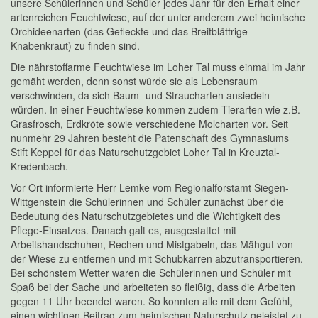
unsere Schülerinnen und Schüler jedes Jahr für den Erhalt einer
artenreichen Feuchtwiese, auf der unter anderem zwei heimische
Orchideenarten (das Gefleckte und das Breitblättrige
Knabenkraut) zu finden sind.
Die nährstoffarme Feuchtwiese im Loher Tal muss einmal im Jahr
gemäht werden, denn sonst würde sie als Lebensraum
verschwinden, da sich Baum- und Straucharten ansiedeln
würden. In einer Feuchtwiese kommen zudem Tierarten wie z.B.
Grasfrosch, Erdkröte sowie verschiedene Molcharten vor. Seit
nunmehr 29 Jahren besteht die Patenschaft des Gymnasiums
Stift Keppel für das Naturschutzgebiet Loher Tal in Kreuztal-
Kredenbach.
Vor Ort informierte Herr Lemke vom Regionalforstamt Siegen-
Wittgenstein die Schülerinnen und Schüler zunächst über die
Bedeutung des Naturschutzgebietes und die Wichtigkeit des
Pflege-Einsatzes. Danach galt es, ausgestattet mit
Arbeitshandschuhen, Rechen und Mistgabeln, das Mähgut von
der Wiese zu entfernen und mit Schubkarren abzutransportieren.
Bei schönstem Wetter waren die Schülerinnen und Schüler mit
Spaß bei der Sache und arbeiteten so fleißig, dass die Arbeiten
gegen 11 Uhr beendet waren. So konnten alle mit dem Gefühl,
einen wichtigen Beitrag zum heimischen Naturschutz geleistet zu