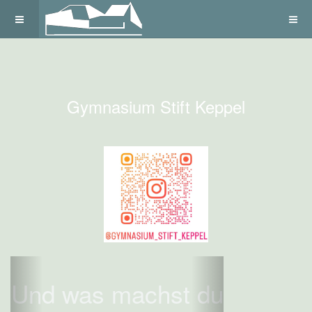
Gymnasium Stift Keppel
Previous
Next
Und was machst du