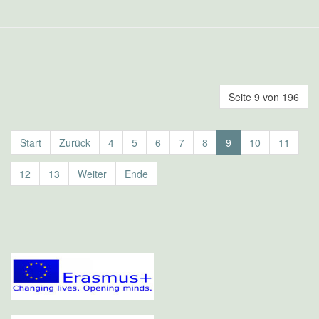
Seite 9 von 196
Start
Zurück
4
5
6
7
8
9
10
11
12
13
Weiter
Ende