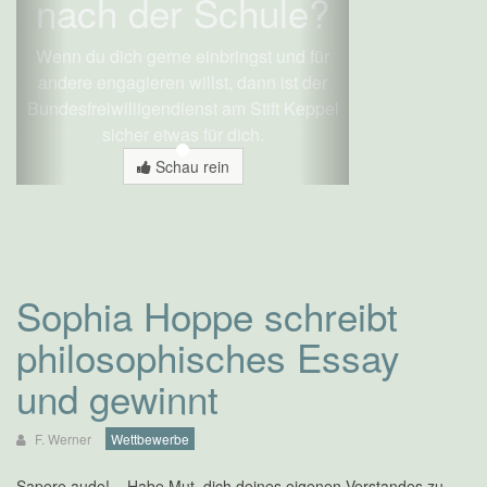
nach der Schule?
Wenn du dich gerne einbringst und für
andere engagieren willst, dann ist der
Bundesfreiwilligendienst am Stift Keppel
sicher etwas für dich.
Schau rein
Sophia Hoppe schreibt
philosophisches Essay
und gewinnt
F. Werner
Wettbewerbe
Sapere aude! – Habe Mut, dich deines eigenen Verstandes zu