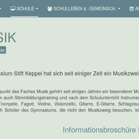
SCHULE
SCHULLEBEN & -GEMEINSCH.
A
IK
te
um Stift Keppel hat sich seit einiger Zeit ein Musikzweig
:
nkt des Faches Musik gehört seit einigen Jahren ein besonderer Mus
 auch Stimmbildungstraining und nach dem Schulunterricht Instrumenta
ompete, Fagott, Violine, Violoncello, Gitarre, E-Gitarre, Schlagzeug
ch Schüler des Gymnasiums, die nicht den Musikzweig besuchen, könn
Informationsbroschüre