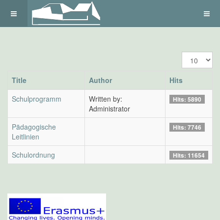
Display
#
Title
Author
Hits
Schulprogramm
Written by:
Hits: 5890
Administrator
Pädagogische
Hits: 7746
Leitlinien
Schulordnung
Hits: 11654