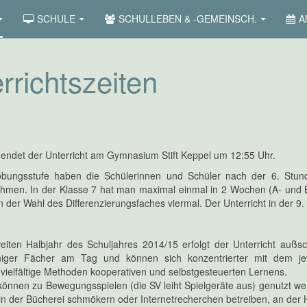
SCHULE
SCHULLEBEN & -GEMEINSCH.
A
rrichtszeiten
 endet der Unterricht am Gymnasium Stift Keppel um 12:55 Uhr.
obungsstufe haben die Schülerinnen und Schüler nach der 6. Stunde 
hmen. In der Klasse 7 hat man maximal einmal in 2 Wochen (A- und B
 der Wahl des Differenzierungsfaches viermal. Der Unterricht in der 9. u
iten Halbjahr des Schuljahres 2014/15 erfolgt der Unterricht außsc
iger Fächer am Tag und können sich konzentrierter mit dem jew
vielfältige Methoden kooperativen und selbstgesteuerten Lernens.
önnen zu Bewegungsspielen (die SV leiht Spielgeräte aus) genutzt we
in der Bücherei schmökern oder Internetrecherchen betreiben, an der