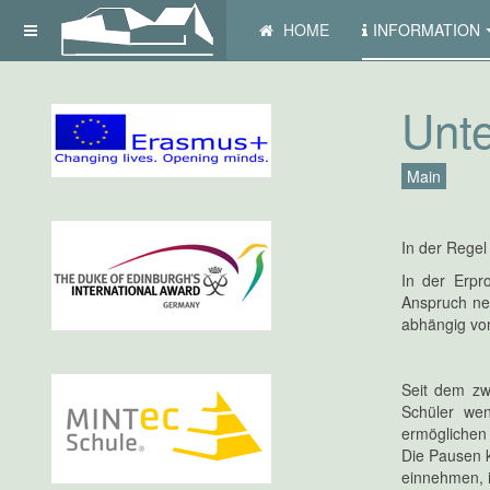
HOME
INFORMATION
Unte
Main
In der Regel
In der Erpr
Anspruch ne
abhängig von
Seit dem zwe
Schüler wen
ermöglichen 
Die Pausen k
einnehmen, 