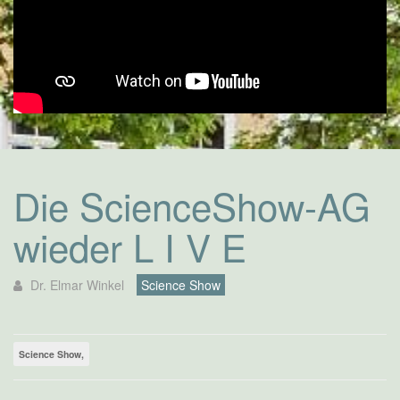
Die ScienceShow-AG
wieder L I V E
Dr. Elmar Winkel
Science Show
Science Show,