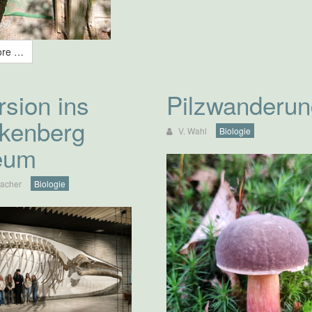
ore …
sion ins
Pilzwanderun
kenberg
V. Wahl
Biologie
eum
acher
Biologie