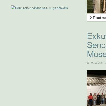
Read m
Exkur
Senc
Mus
R. Laubenb