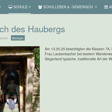
SCHULE
SCHULLEBEN & -GEMEINSCH.
A
ch des Haubergs
acher
Biologie
Am 13.05.25 besichtigten die Klassen 7A
Frau Laubenbacher bei bestem Wanderwette
Siegerland typische, traditionelle Art der 