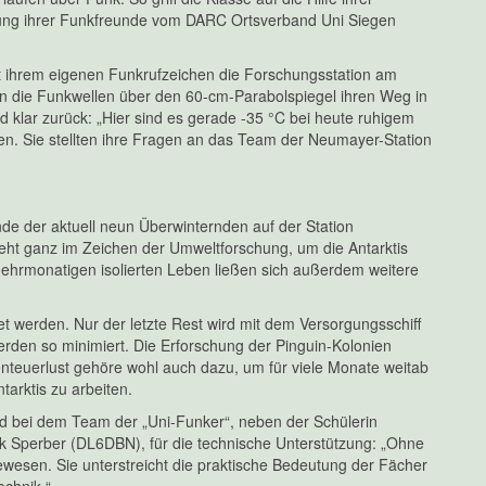
zung ihrer Funkfreunde vom DARC Ortsverband Uni Siegen
it ihrem eigenen Funkrufzeichen die Forschungsstation am
n die Funkwellen über den 60-cm-Parabolspiegel ihren Weg in
 klar zurück: „Hier sind es gerade -35 °C bei heute ruhigem
. Sie stellten ihre Fragen an das Team der Neumayer-Station
de der aktuell neun Überwinternden auf der Station
eht ganz im Zeichen der Umweltforschung, um die Antarktis
hrmonatigen isolierten Leben ließen sich außerdem weitere
t werden. Nur der letzte Rest wird mit dem Versorgungsschiff
t werden so minimiert. Die Erforschung der Pinguin-Kolonien
benteuerlust gehöre wohl auch dazu, um für viele Monate weitab
arktis zu arbeiten.
nd bei dem Team der „Uni-Funker“, neben der Schülerin
 Sperber (DL6DBN), für die technische Unterstützung: „Ohne
ewesen. Sie unterstreicht die praktische Bedeutung der Fächer