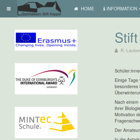
HOME
INFORMATION
Stif
R. Laube
Schüler:inne
Einige Tage 
besonderes E
Überwinterun
Nach einem R
ihrer Biolog
Motivation d
Fragenschwer
Der Amateur
In die Antark