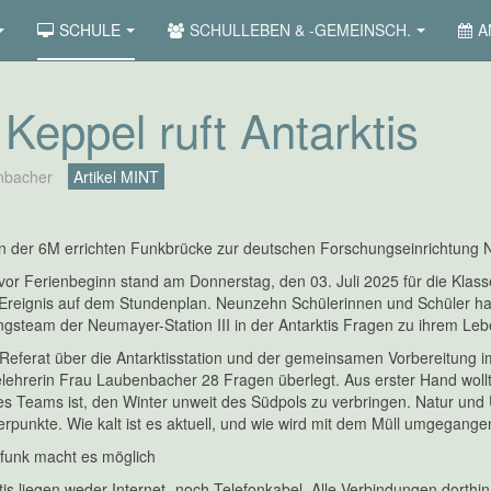
SCHULE
SCHULLEBEN & -GEMEINSCH.
A
t Keppel ruft Antarktis
nbacher
Artikel MINT
n der 6M errichten Funkbrücke zur deutschen Forschungseinrichtung Neu
vor Ferienbeginn stand am Donnerstag, den 03. Juli 2025 für die Klas
reignis auf dem Stundenplan. Neunzehn Schülerinnen und Schüler hat
gsteam der Neumayer-Station III in der Antarktis Fragen zu ihrem Leben
eferat über die Antarktisstation und der gemeinsamen Vorbereitung i
ielehrerin Frau Laubenbacher 28 Fragen überlegt. Aus erster Hand wollte
es Teams ist, den Winter unweit des Südpols zu verbringen. Natur und
punkte. Wie kalt ist es aktuell, und wie wird mit dem Müll umgegange
funk macht es möglich
tis liegen weder Internet- noch Telefonkabel. Alle Verbindungen dorthin l