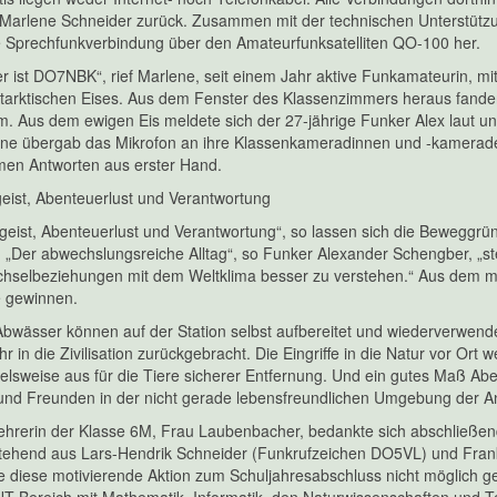
n Marlene Schneider zurück. Zusammen mit der technischen Unterstüt
die Sprechfunkverbindung über den Amateurfunksatelliten QO-100 her.
 ist DO7NBK“, rief Marlene, seit einem Jahr aktive Funkamateurin, m
tarktischen Eises. Aus dem Fenster des Klassenzimmers heraus fande
. Aus dem ewigen Eis meldete sich der 27-jährige Funker Alex laut und
ene übergab das Mikrofon an ihre Klassenkameradinnen und -kameraden
men Antworten aus erster Hand.
eist, Abenteuerlust und Verantwortung
eist, Abenteuerlust und Verantwortung“, so lassen sich die Beweggrün
 „Der abwechslungsreiche Alltag“, so Funker Alexander Schengber, „st
chselbeziehungen mit dem Weltklima besser zu verstehen.“ Aus dem me
e gewinnen.
Abwässer können auf der Station selbst aufbereitet und wiederverwende
r in die Zivilisation zurückgebracht. Die Eingriffe in die Natur vor Or
pielsweise aus für die Tiere sicherer Entfernung. Und ein gutes Maß A
und Freunden in der nicht gerade lebensfreundlichen Umgebung der Ant
lehrerin der Klasse 6M, Frau Laubenbacher, bedankte sich abschließe
tehend aus Lars-Hendrik Schneider (Funkrufzeichen DO5VL) und Frank
re diese motivierende Aktion zum Schuljahresabschluss nicht möglich g