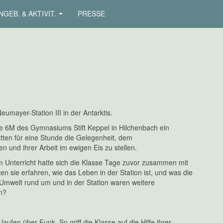
NGEB. & AKTIVIT.
PRESSE
mayer-Station III in der Antarktis.
se 6M des Gymnasiums Stift Keppel in Hilchenbach ein
ten für eine Stunde die Gelegenheit, dem
 und ihrer Arbeit im ewigen Eis zu stellen.
m Unterricht hatte sich die Klasse Tage zuvor zusammen mit
n sie erfahren, wie das Leben in der Station ist, und was die
 Umwelt rund um und in der Station waren weitere
n?
aufen über Funk. So griff die Klasse auf die Hilfe ihrer