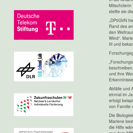
Mitschüleri
stellte sie 
„DP0GVN hier
Rand des an
den Weltraum
Wind“. Marl
III und beka
Forschungsg
„Forschungsg
beschreiben.
und ihre We
Erkenntniss
Abfälle und 
einmal im Jah
erfolgt beis
von Familie 
Die Biologie
Marlene bes
die Hilfe wä