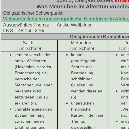
Jgst.6, Obligatorisches
Inhal
Was Menschen im Altertum vonein
Obligatorischer Schwerpunkt:
Weltvorstellungen und geografische Kenntnisse in Afrika
Ausgewähltes Thema: Antike Weltbilder
LB S. 148-150; 2 Std
Obligatorische Kompetenz
Sach-:
Methoden-:
Urt
Die Schüler
Die Schüler
Die 
kennen verschiedene
kennen
unte
antike Weltkarten
grundlegende
ein
(Hekataios, Herodot,
Schritte der
mit 
Eratosthenes) als
Bearbeitung
Kar
Versuche der
schriftlicher
Bel
Menschen, die ihnen
Quellen und
Verm
bekannte Welt
wenden diese an
voll
einzuteilen und zu
(5),
und 
erklären (4),
untersuchen
der
charakterisieren den
historische
„Wel
Zusammenhang
Karten, indem sie
nach
zwischen neuen
Thema,
erkl
Erfahrungen und
dargestellten
einf