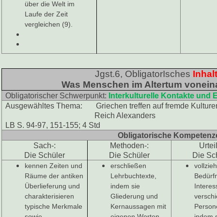
über die Welt im
Laufe der Zeit
vergleichen (9).
Jgst.6, ObligatorIsches
Inhal
Was Menschen im Altertum vonein
Obligatorischer Schwerpunkt:
Interkulturelle Kontakte und 
Ausgewähltes Thema: Griechen treffen auf fremde Kulture
Reich Alexanders
LB S. 94-97, 151-155; 4 Std
Obligatorische Kompetenz
Sach-:
Methoden-:
Urteil
Die Schüler
Die Schüler
Die Sc
kennen Zeiten und
erschließen
vollzie
Räume der antiken
Lehrbuchtexte,
Bedürf
Überlieferung und
indem sie
Intere
charakterisieren
Gliederung und
versch
typische Merkmale
Kernaussagen mit
Person
sowie
eigenen Worten
indem s