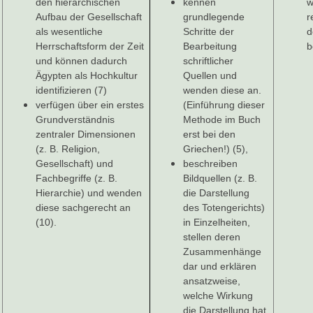
den hierarchischen
kennen
w
Aufbau der Gesellschaft
grundlegende
r
als wesentliche
Schritte der
d
Herrschaftsform der Zeit
Bearbeitung
b
und können dadurch
schriftlicher
Ägypten als Hochkultur
Quellen und
identifizieren (7)
wenden diese an.
verfügen über ein erstes
(Einführung dieser
Grundverständnis
Methode im Buch
zentraler Dimensionen
erst bei den
(z. B. Religion,
Griechen!) (5),
Gesellschaft) und
beschreiben
Fachbegriffe (z. B.
Bildquellen (z. B.
Hierarchie) und wenden
die Darstellung
diese sachgerecht an
des Totengerichts)
(10).
in Einzelheiten,
stellen deren
Zusammenhänge
dar und erklären
ansatzweise,
welche Wirkung
die Darstellung hat