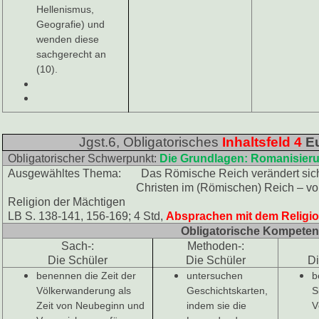
Hellenismus,
Geografie) und
wenden diese
sachgerecht an
(10).
Jgst.6, Obligatorisches
Inhaltsfeld 4
Eu
Obligatorischer Schwerpunkt:
Die Grundlagen: Romanisier
Ausgewähltes Thema: Das Römische Reich verändert sich
Christen im (Römischen) Reich – von einer Re
Religion der Mächtigen
LB S. 138-141, 156-169; 4 Std,
Absprachen mit dem Religio
Obligatorische Kompete
Sach-:
Methoden-:
Die Schüler
Die Schüler
Di
benennen die Zeit der
untersuchen
b
Völkerwanderung als
Geschichtskarten,
S
Zeit von Neubeginn und
indem sie die
V