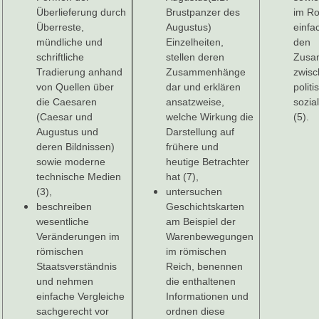
Überlieferung durch
Brustpanzer des
im R
Überreste,
Augustus)
einfa
mündliche und
Einzelheiten,
den
schriftliche
stellen deren
Zusa
Tradierung anhand
Zusammenhänge
zwis
von Quellen über
dar und erklären
polit
die Caesaren
ansatzweise,
sozia
(Caesar und
welche Wirkung die
(5).
Augustus und
Darstellung auf
deren Bildnissen)
frühere und
sowie moderne
heutige Betrachter
technische Medien
hat (7),
(3),
untersuchen
beschreiben
Geschichtskarten
wesentliche
am Beispiel der
Veränderungen im
Warenbewegungen
römischen
im römischen
Staatsverständnis
Reich, benennen
und nehmen
die enthaltenen
einfache Vergleiche
Informationen und
sachgerecht vor
ordnen diese