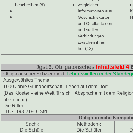
beschreiben (9).
vergleichen
u
Informationen aus
K
Geschichtskarten
H
und Quellentexten
und stellen
Verbindungen
zwischen ihnen
her (12).
Jgst.6, Obligatorisches
Inhaltsfeld 4
Obligatorischer Schwerpunkt:
Lebenswelten in der Ständege
Ausgewähltes Thema:
1000 Jahre Grundherrschaft - Leben auf dem Dorf
(Das Kloster – eine Welt für sich
-
Absprache mit dem Religion
übernimmt)
Die Ritter
LB S. 198-219; 6 Std
Obligatorische Kompet
Sach-:
Methoden-:
Die Schüler
Die Schüler
D