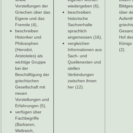
Vorstellungen der
wiedergeben (6),
Bildges
Griechen über das
beschreiben
über d
Eigene und das
historische
Aufenth
Fremde (4),
Sachverhalte
griech
beschreiben
sprachlich
Gesan
Historiker und
angemessen (16),
Hof des
Philosophen
vergleichen
Königs 
(Herodot,
Informationen aus
(2).
Aristoteles) als
Sach- und
wichtige Gruppe
Quellenexten und
bei der
stellen
Beschäftigung der
Verbindungen
griechischen
zwischen ihnen
Gesellschaft mit
her (12).
neuen
Vorstellungen und
Erfahrungen (5),
verfügen über
Fachbegriffe
(Barbaren,
Weltreich,