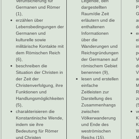
Verunsicherung für
Legende, den
s
Germanen und Römer
dargestellten
P
(1),
Raum/die Zeit
G
erzählen über
erläutern und die
a
Lebensbedingungen der
enthaltenen
d
Germanen und
Informationen
e
kulturelle sowie
über die
e
militärische Kontakte mit
Wanderungen und
i
dem Römischen Reich
Reichsgründungen
p
(6),
der Germanen auf
V
beschreiben die
römischem Gebiet
d
Situation der Christen in
benennen (9),
V
der Zeit der
lesen und erstellen
a
Christenverfolgung, ihre
einfache
M
Funktionen und
Zeitleisten zur
R
Handlungsmöglichkeiten
Darstellung des
z
(5),
Zusammenhangs
(
charakterisieren die
zwischen
v
Konstantinische Wende,
Völkerwanderung
K
indem sie ihre
und Ende des
K
Bedeutung für Römer
weströmischen
W
und Christen
Reichs (15),
M