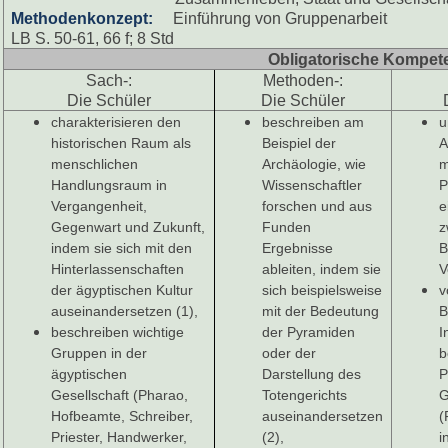
Methodenkonzept:
Einführung von Gruppenarbeit
LB S. 50-61, 66 f; 8 Std
Obligatorische Kompet
Sach-:
Methoden-:
Die Schüler
Die Schüler
charakterisieren den
beschreiben am
u
historischen Raum als
Beispiel der
A
menschlichen
Archäologie, wie
m
Handlungsraum in
Wissenschaftler
P
Vergangenheit,
forschen und aus
e
Gegenwart und Zukunft,
Funden
z
indem sie sich mit den
Ergebnisse
B
Hinterlassenschaften
ableiten, indem sie
V
der ägyptischen Kultur
sich beispielsweise
v
auseinandersetzen (1),
mit der Bedeutung
B
beschreiben wichtige
der Pyramiden
I
Gruppen in der
oder der
b
ägyptischen
Darstellung des
P
Gesellschaft (Pharao,
Totengerichts
G
Hofbeamte, Schreiber,
auseinandersetzen
(
Priester, Handwerker,
(2),
i