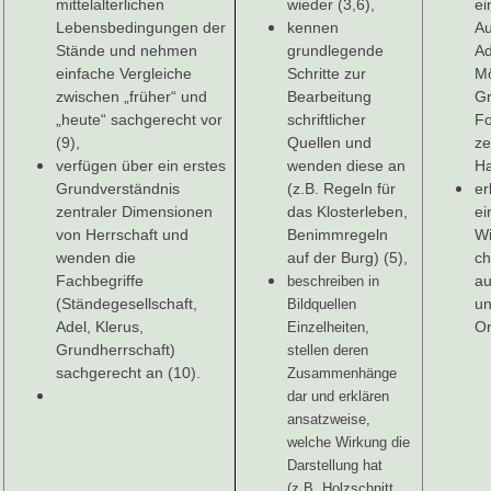
mittelalterlichen
wieder (3,6),
ei
Lebensbedingungen der
kennen
Au
Stände und nehmen
grundlegende
Ad
einfache Vergleiche
Schritte zur
Mö
zwischen „früher“ und
Bearbeitung
G
„heute“ sachgerecht vor
schriftlicher
F
(9),
Quellen und
ze
verfügen über ein erstes
wenden diese an
Ha
Grundverständnis
(z.B. Regeln für
er
zentraler Dimensionen
das Klosterleben,
ei
von Herrschaft und
Benimmregeln
Wi
wenden die
auf der Burg) (5),
ch
Fachbegriffe
au
beschreiben in
(Ständegesellschaft,
un
Bildquellen
Adel, Klerus,
Or
Einzelheiten,
Grundherrschaft)
stellen deren
sachgerecht an (10).
Zusammenhänge
dar und erklären
ansatzweise,
welche Wirkung die
Darstellung hat
(z.B. Holzschnitt