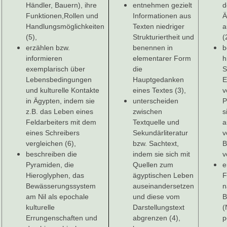
Händler, Bauern), ihre
entnehmen gezielt
d
Funktionen,Rollen und
Informationen aus
Ä
Handlungsmöglichkeiten
Texten niedriger
a
(5),
Strukturiertheit und
(
erzählen bzw.
benennen in
b
informieren
elementarer Form
h
exemplarisch über
die
S
Lebensbedingungen
Hauptgedanken
E
und kulturelle Kontakte
eines Textes (3),
v
in Ägypten, indem sie
unterscheiden
P
z.B. das Leben eines
zwischen
s
Feldarbeiters mit dem
Textquelle und
a
eines Schreibers
Sekundärliteratur
v
vergleichen (6),
bzw. Sachtext,
B
beschreiben die
indem sie sich mit
v
Pyramiden, die
Quellen zum
e
Hieroglyphen, das
ägyptischen Leben
F
Bewässerungssystem
auseinandersetzen
n
am Nil als epochale
und diese vom
B
kulturelle
Darstellungstext
(
Errungenschaften und
abgrenzen (4),
p