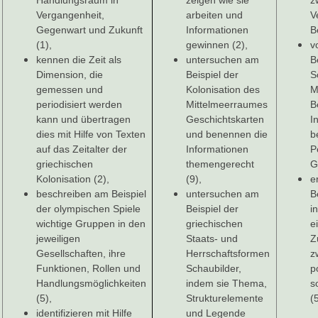
Handlungsraum in
zeigen wie sie
z
Vergangenheit,
arbeiten und
V
Gegenwart und Zukunft
Informationen
B
(1),
gewinnen (2),
v
kennen die Zeit als
untersuchen am
B
Dimension, die
Beispiel der
S
gemessen und
Kolonisation des
M
periodisiert werden
Mittelmeerraumes
B
kann und übertragen
Geschichtskarten
I
dies mit Hilfe von Texten
und benennen die
b
auf das Zeitalter der
Informationen
P
griechischen
themengerecht
G
Kolonisation (2),
(9),
e
beschreiben am Beispiel
untersuchen am
B
der olympischen Spiele
Beispiel der
i
wichtige Gruppen in den
griechischen
e
jeweiligen
Staats- und
Z
Gesellschaften, ihre
Herrschaftsformen
z
Funktionen, Rollen und
Schaubilder,
p
Handlungsmöglichkeiten
indem sie Thema,
s
(5),
Strukturelemente
(
identifizieren mit Hilfe
und Legende