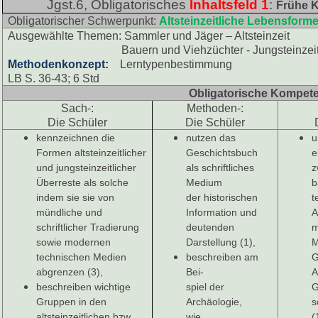
Jgst.6, Obligatorisches
Inhaltsfeld 1
:
Frühe K
Obligatorischer Schwerpunkt:
Altsteinzeitliche Lebensform
Ausgewählte Themen: Sammler und Jäger – Altsteinzeit
Bauern und Viehzüchter - Jungsteinzei
Methodenkonzept:
Lerntypenbestimmung
LB S. 36-43; 6 Std
Obligatorische Kompet
Sach-:
Methoden-:
Die Schüler
Die Schüler
kennzeichnen die
nutzen das
u
Formen altsteinzeitlicher
Geschichtsbuch
e
und jungsteinzeitlicher
als schriftliches
z
Überreste als solche
Medium
b
indem sie sie von
der historischen
t
mündliche und
Information und
A
schriftlicher Tradierung
deutenden
m
sowie modernen
Darstellung (1),
M
technischen Medien
beschreiben am
G
abgrenzen (3),
Bei-
A
beschreiben wichtige
spiel der
G
Gruppen in den
Archäologie,
s
altsteinzeitlichen bzw.
wie
(