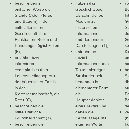
beschreiben in
nutzen das
vo
einfacher Weise die
Geschichtsbuch
Be
Stände (Adel, Klerus
als schriftliches
In
und Bauern) in der
Medium zu
Gr
mittelalterlichen
historischen
St
Gesellschaft, ihre
Informationen
de
Funktionen, Rollen und
und deutenden
Gr
Handlungsmöglichkeiten
Darstellungen (1),
so
(5),
entnehmen
Kl
erzählen bzw.
gezielt
un
informieren
Informationen aus
na
exemplarisch über
Texten niedriger
be
Lebensbedingungen in
Strukturiertheit,
S
der bäuerlichen Familie,
benennen in
di
in der
elementarer Form
a
Klostergemeinschaft, als
die
Pe
Ritter (6),
Hauptgedanken
Ba
beschreiben die
eines Textes und
de
mittelalterliche
geben die
ve
Grundherrschaft (7),
Kernaussage mit
(b
beschreiben die
eigenen Worten
fi