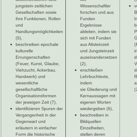
jungstein-zeitlichen
Wissenschaftler
v
Gesellschaften sowie
forschen und aus
B
ihre Funktionen, Rollen
Funden
I
und
Ergebnisse
b
Handlungsmöglichkeiten
ableiten, indem sie
P
(5),
sich mit Funden
G
beschreiben epochale
aus Altsteinzeit
(
kulturelle
und Jungsteinzeit
i
Errungenschaften
auseinandersetzen
d
(Feuer, Kunst, Glaube,
(2),
V
Viehzucht, Ackerbau,
erschließen
d
Handwerk) und
Lehrbuchtexte,
R
wesentliche
indem
a
gesellschaftliche
sie Gliederung und
(
Organisationsformen
Kernaussagen mit
der jeweigen Zeit (7),
eigenen Worten
identifizieren Spuren der
wiedergeben (6),
Vergangenheit in der
beschreiben in
Gegenwart und
Bildquellen
erläutern in einfacher
Einzelheiten,
Form die historische
stellen deren