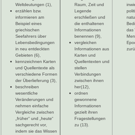
Weltdeutungen (1),
Raum, Zeit und
inwi
erzählen bzw.
Legende
poli
informieren am
erschließen und
natu
Beispiel eines
die enthaltenen
Bed
griechischen
Informationen
das 
Seefahrers über
benennen (9),
Men
Lebensbedingungen
vergleichen
Epo
in neu entdeckten
Informationen aus
zurü
Gebieten (6),
Karten und
kennzeichnen Karten
Quellentexten und
und Quellentexte als
stellen
verschiedene Formen
Verbindungen
der Überlieferung (3),
zwischen ihnen
beschreiben
her(12),
wesentliche
ordnen
Veränderungen und
gewonnene
nehmen einfache
Informationen
Vergleiche zwischen
gezielt ihren
„früher“ und „heute“
Fragestellungen
sachgerecht vor,
zu (13).
indem sie das Wissen