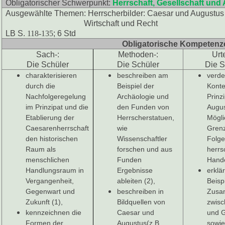
Obligatorischer Schwerpunkt:
Herrschaft, Gesellschaft un
Ausgewählte Themen: Herrscherbilder: Caesar und Augustus
Wirtschaft und Recht
LB S.
118-135
; 6 Std
Obligatorische Kompetenz
Sach-:
Methoden-:
Urte
Die Schüler
Die Schüler
Die S
charakterisieren
beschreiben am
verde
durch die
Beispiel der
Konte
Nachfolgeregelung
Archäologie und
Prinz
im Prinzipat und die
den Funden von
Augu
Etablierung der
Herrscherstatuen,
Mögli
Caesarenherrschaft
wie
Gren
den historischen
Wissenschaftler
Folg
Raum als
forschen und aus
herrs
menschlichen
Funden
Hande
Handlungsraum in
Ergebnisse
erklä
Vergangenheit,
ableiten (2),
Beisp
Gegenwart und
beschreiben in
Zusa
Zukunft (1),
Bildquellen von
zwis
kennzeichnen die
Caesar und
und 
Formen der
Augustus(z.B.
sowi