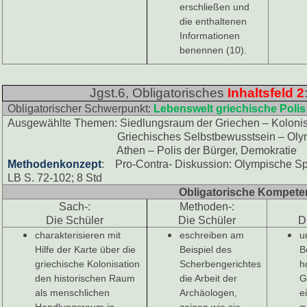
erschließen und
die enthaltenen
Informationen
benennen (10).
Jgst.6, Obligatorisches
Inhaltsfeld 2
Obligatorischer Schwerpunkt:
Lebenswelt griechische Polis
Ausgewählte Themen: Siedlungsraum der Griechen – Kolonis
Griechisches Selbstbewusstsein – Olym
Athen – Polis der Bürger, Demokratie
Methodenkonzept
: Pro-Contra- Diskussion: Olympische Sp
LB S. 72-102; 8 Std
Obligatorische Kompet
Sach-:
Methoden-:
Die Schüler
Die Schüler
D
charakterisieren mit
eschreiben am
u
Hilfe der Karte über die
Beispiel des
B
griechische Kolonisation
Scherbengerichtes
h
den historischen Raum
die Arbeit der
G
als menschlichen
Archäologen,
e