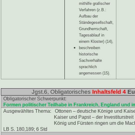
mithilfe grafischer
Verfahren (z.B.:
Aufbau der
Ständegesellschaft,
Grundherrschaft,
Tagesablauf in
einem Kloster) (14),
beschreiben
historische
Sachverhalte
sprachlich
angemessen (15).
Jgst.6, Obligatorisches
Inhaltsfeld 4
Eu
Obligatorischer Schwerpunkt:
Formen politischer Teilhabe in Frankreich, England und
Ausgewähltes Thema: Ottonen – deutsche Könige und Kais
Kaiser und Papst – der Investiturstreit
König und Fürsten ringen um die Mach
LB S. 180,189; 6 Std