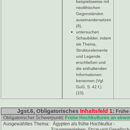
beispielsweise mit
neolithischen
Gegenständen
auseinandersetzen
(8),
untersuchen
Schaubilder, indem
sie Thema,
Strukturelemente
und Legende
erschließen und
die enthaltenden
Informationen
benennen (Vgl.
GuG, S. 42 f.)
(10).
Jgst.6, Obligatorisches
Inhaltsfeld 1
:
Frühe 
Obligatorischer Schwerpunkt:
Frühe Hochkulturen an einem
Ausgewähltes Thema: Ägypten als frühe Hochkultur -
Zusammenleben, Staat und Gesellschaft, 