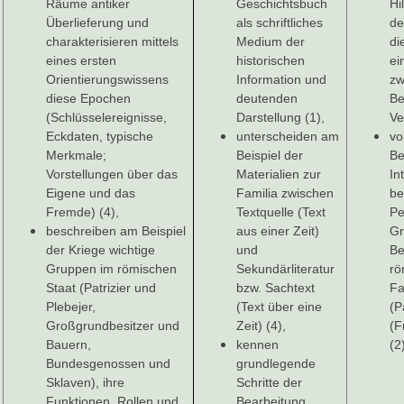
Räume antiker
Geschichtsbuch
Hi
Überlieferung und
als schriftliches
de
charakterisieren mittels
Medium der
di
eines ersten
historischen
ei
Orientierungswissens
Information und
zw
diese Epochen
deutenden
Be
(Schlüsselereignisse,
Darstellung (1),
Ve
Eckdaten, typische
unterscheiden am
vo
Merkmale;
Beispiel der
Be
Vorstellungen über das
Materialien zur
In
Eigene und das
Familia zwischen
be
Fremde) (4),
Textquelle (Text
Pe
beschreiben am Beispiel
aus einer Zeit)
G
der Kriege wichtige
und
Be
Gruppen im römischen
Sekundärliteratur
rö
Staat (Patrizier und
bzw. Sachtext
Fa
Plebejer,
(Text über eine
(P
Großgrundbesitzer und
Zeit) (4),
(F
Bauern,
kennen
(2
Bundesgenossen und
grundlegende
Sklaven), ihre
Schritte der
Funktionen, Rollen und
Bearbeitung