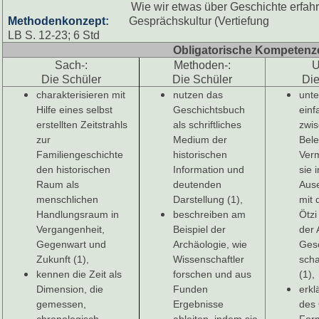
Wie wir etwas über Geschichte erfah
Methodenkonzept
:
Gesprächskultur (Vertiefung
LB S. 12-23; 6 Std
Obligatorische Kompetenz
Sach-:
Methoden-:
U
Die Schüler
Die Schüler
Die
charakterisieren mit
nutzen das
unte
Hilfe eines selbst
Geschichtsbuch
ein
erstellten Zeitstrahls
als schriftliches
zwi
zur
Medium der
Bel
Familiengeschichte
historischen
Ver
den historischen
Information und
sie 
Raum als
deutenden
Aus
menschlichen
Darstellung (1),
mit
Handlungsraum in
beschreiben am
Ötzi
Vergangenheit,
Beispiel der
der 
Gegenwart und
Archäologie, wie
Ges
Zukunft (1),
Wissenschaftler
scha
kennen die Zeit als
forschen und aus
(1),
Dimension, die
Funden
erkl
gemessen,
Ergebnisse
des 