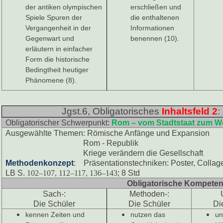
der antiken olympischen
erschließen und
Spiele Spuren der
die enthaltenen
Vergangenheit in der
Informationen
Gegenwart und
benennen (10).
erläutern in einfacher
Form die historische
Bedingtheit heutiger
Phänomene (8).
Jgst.6, Obligatorisches
Inhaltsfeld 2
:
Obligatorischer Schwerpunkt:
Rom – vom Stadtstaat zum We
Ausgewählte Themen: Römische Anfänge und Expansion
Rom - Republik
Kriege verändern die Gesellschaft
Methodenkonzept
: Präsentationstechniken: Poster, Collag
LB S.
102–107, 112–117, 136–143
; 8 Std
Obligatorische Kompete
Sach-:
Methoden-:
Die Schüler
Die Schüler
Di
kennen Zeiten und
nutzen das
un