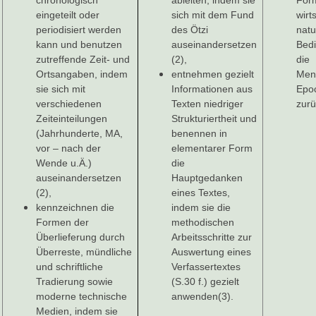
chronologisch
ableiten, indem sie
Form
eingeteilt oder
sich mit dem Fund
wirt
periodisiert werden
des Ötzi
natu
kann und benutzen
auseinandersetzen
Bed
zutreffende Zeit- und
(2),
die
Ortsangaben, indem
entnehmen gezielt
Men
sie sich mit
Informationen aus
Epo
verschiedenen
Texten niedriger
zurü
Zeiteinteilungen
Strukturiertheit und
(Jahrhunderte, MA,
benennen in
vor – nach der
elementarer Form
Wende u.Ä.)
die
auseinandersetzen
Hauptgedanken
(2),
eines Textes,
kennzeichnen die
indem sie die
Formen der
methodischen
Überlieferung durch
Arbeitsschritte zur
Überreste, mündliche
Auswertung eines
und schriftliche
Verfassertextes
Tradierung sowie
(S.30 f.) gezielt
moderne technische
anwenden(3).
Medien, indem sie