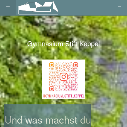
Gymnasium Stift Keppel
Previous
Next
Und was machst du