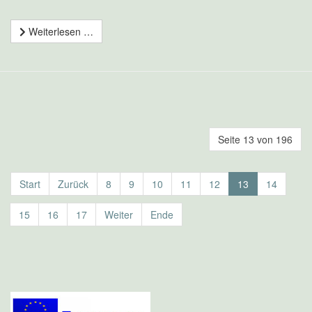
Weiterlesen …
Seite 13 von 196
Start
Zurück
8
9
10
11
12
13
14
15
16
17
Weiter
Ende